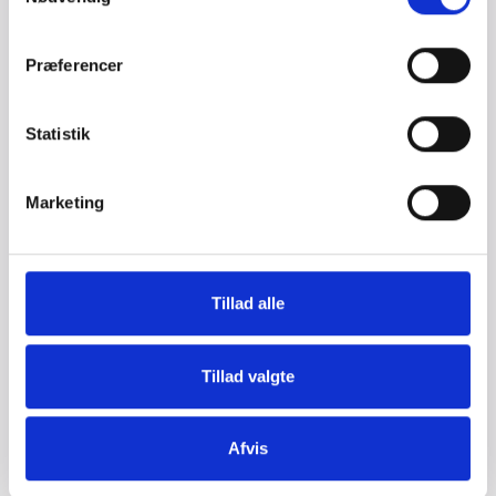
Læs mere
Præferencer
Statistik
Marketing
Tillad alle
Tillad valgte
Glampingvært
Afvis
Spred god stemning og giv festivalgæster i Q en