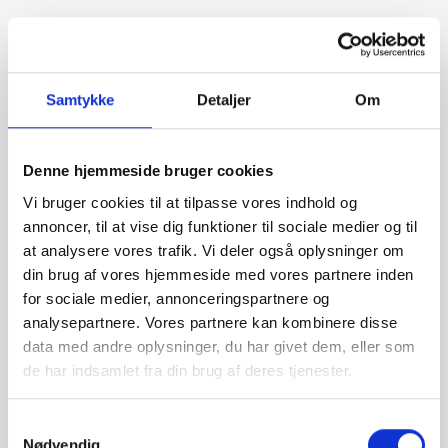
Samtykke
Detaljer
Om
Denne hjemmeside bruger cookies
Vi bruger cookies til at tilpasse vores indhold og
annoncer, til at vise dig funktioner til sociale medier og til
at analysere vores trafik. Vi deler også oplysninger om
din brug af vores hjemmeside med vores partnere inden
for sociale medier, annonceringspartnere og
Supervisor
analysepartnere. Vores partnere kan kombinere disse
data med andre oplysninger, du har givet dem, eller som
Hold styr på opgaver i Q, campingværternes trivsel
de har indsamlet fra din brug af deres tjenester.
og giv en hånd, hvor der er brug for det. Du
kommer til at arbejde 24 timer mellem Tirsdag -
Samtykkevalg
Søndag i slutningen af festivalen.
Nødvendig