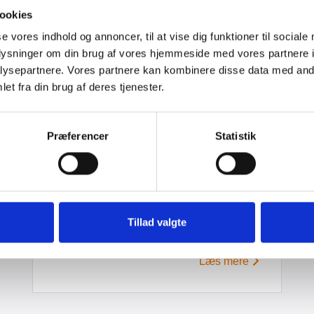
ookies
se vores indhold og annoncer, til at vise dig funktioner til sociale
oplysninger om din brug af vores hjemmeside med vores partnere i
ysepartnere. Vores partnere kan kombinere disse data med andr
et fra din brug af deres tjenester.
Hvad er
Præferencer
Statistik
Campingområde Q?
Kort information om Campingområde Q,
hvor det ligger, hvad området byder på,
Tillad valgte
og hvilken type camping det er.
Læs mere