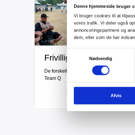
Denne hjemmeside bruger c
Vi bruger cookies til at tilpas
vores trafik. Vi deler også 
annonceringspartnere og anal
dem, eller som de har indsaml
Samtykkevalg
Frivilligroller i Team Q
Nødvendig
De forskellige frivilligroller, vi tilbyder i
Team Q
Læs mere
Afvis