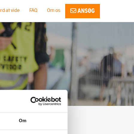
rd at vide
FAQ
Om os
ANSØG
Om